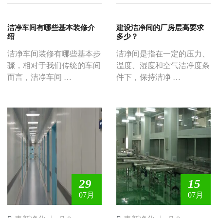
洁净车间有哪些基本装修介
建设洁净间的厂房层高要求
绍
多少？
洁净车间装修有哪些基本步
洁净间是指在一定的压力、
骤，相对于我们传统的车间
温度、湿度和空气洁净度条
而言，洁净车间 …
件下，保持洁净 …
29
15
07月
07月