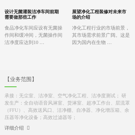
设计无菌灌装洁净车间前期
展望净化工程装修对未来市
需要做那些工作
场的介绍
食品净化车间应设有无菌操
净化工程行业的市场前景，
作间和缓冲间，无菌操作间
其市场需求前景广阔。这是
洁净度应达到10 …
因为国内在生物 …
【业务范围】
承接：无尘室、洁净室、空气净化工程、洁净度测试； 研
发生产：全自动语音风淋室、货淋室、超净工作台、层流罩
（FFU）、高效送风口、洁净棚、自净器、净化增压箱、余
压器等净化设备；高效过滤器等；
详细介绍